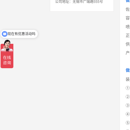
做
公司地址：无锡市广瑞路555号
佐
容
喷
现在有优惠活动吗
正
供
产
做
装
①
②
③
④
⑤