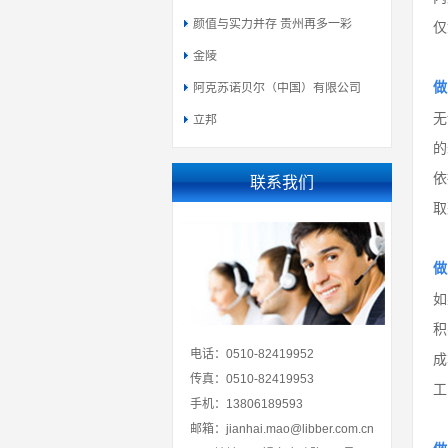
颜值与实力并存 贵州再多一彩
仅
金陵
做
阿克苏诺贝尔（中国）有限公司
无
立邦
的
依
联系我们
取
做
如
积
电话：0510-82419952
成
传真：0510-82419953
工
手机：13806189593
邮箱：jianhai.mao@libber.com.cn