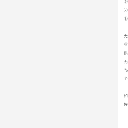
⑥
⑦
⑧
无
业
供
无
“
个
如
佐