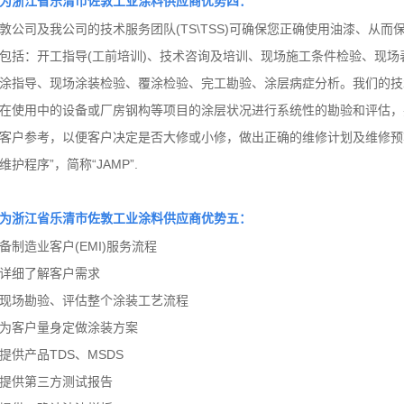
为
浙江省乐清市
佐敦工业涂料供应商优势四：
敦公司及我公司的技术服务团队(TS\TSS)可确保您正确使用油漆、从
包括：开工指导(工前培训)、技术咨询及培训、现场施工条件检验、现场
涂指导、现场涂装检验、覆涂检验、完工勘验、涂层病症分析。我们的技
在使用中的设备或厂房钢构等项目的涂层状况进行系统性的勘验和评估，
客户参考，以便客户决定是否大修或小修，做出正确的维修计划及维修预
维护程序”，简称“JAMP”.
为
浙江省乐清市
佐敦工业涂料供应商优势五：
备制造业客户(EMI)服务流程
详细了解客户需求
现场勘验、评估整个涂装工艺流程
为客户量身定做涂装方案
提供产品TDS、MSDS
提供第三方测试报告