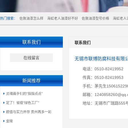
热门搜索：
佐敦油漆怎么样
海虹老人油漆好不好
佐敦油漆型号价格
海虹老人
联系我们
联系我们
在线留言
无锡市联博防腐科技有限
电话：0510-82419952
传真：0510-82419953
新闻推荐
手机：茅先生150615229
灵魂画手们的“指指点点”
邮箱：1240858260@qq.
定了！省级“绿色工厂”
地址：无锡市广瑞路555
颜值与实力并存 贵州再多一彩
金陵