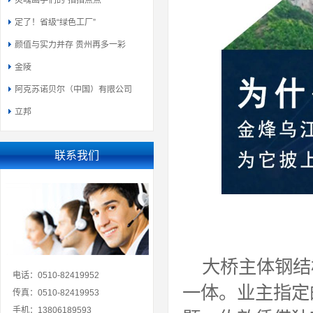
灵魂画手们的“指指点点”
定了！省级“绿色工厂”
颜值与实力并存 贵州再多一彩
金陵
阿克苏诺贝尔（中国）有限公司
立邦
联系我们
大桥主体钢结构
电话：0510-82419952
一体。业主指定
传真：0510-82419953
手机：13806189593