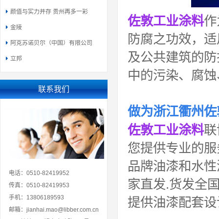
颜值与实力并存 贵州再多一彩
佐敦工业涂料
作
金陵
防腐之功效，适
阿克苏诺贝尔（中国）有限公司
及公共建筑的防
立邦
中的污染、腐蚀
联系我们
做为
浙江衢州佐
佐敦工业涂料
联
您提供专业的服
品牌油漆和水性
电话：0510-82419952
家直发.货发全
传真：0510-82419953
手机：13806189593
提供油漆配套设
邮箱：jianhai.mao@libber.com.cn