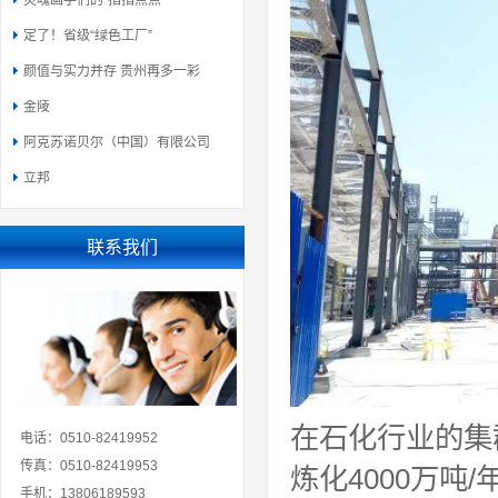
灵魂画手们的“指指点点”
定了！省级“绿色工厂”
颜值与实力并存 贵州再多一彩
金陵
阿克苏诺贝尔（中国）有限公司
立邦
联系我们
在石化行业的集
电话：0510-82419952
传真：0510-82419953
炼化4000万吨
手机：13806189593