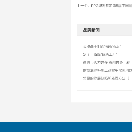
上一个：
PPG即将参加第5届中国
品牌新闻
灵魂画手们的“指指点点”
定了！省级“绿色工厂”
颜值与实力并存 贵州再多一彩
耐高温涂料施工过程中常见问
常见的涂层缺陷和处理方法（